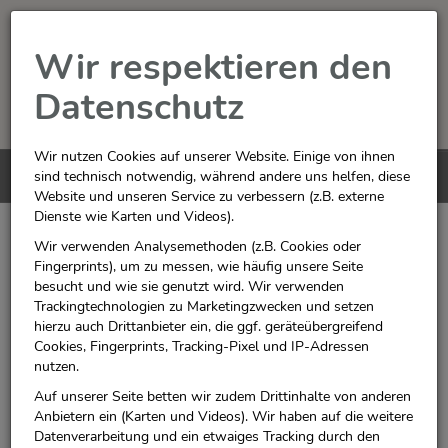
Wir respektieren den
Datenschutz
Wir nutzen Cookies auf unserer Website. Einige von ihnen
Menü
sind technisch notwendig, während andere uns helfen, diese
0
Website und unseren Service zu verbessern (z.B. externe
Dienste wie Karten und Videos).
Kinderbücher
Wir verwenden Analysemethoden (z.B. Cookies oder
Fingerprints), um zu messen, wie häufig unsere Seite
besucht und wie sie genutzt wird. Wir verwenden
Geschichten für jedes Alter
Trackingtechnologien zu Marketingzwecken und setzen
hierzu auch Drittanbieter ein, die ggf. geräteübergreifend
entdecken
Cookies, Fingerprints, Tracking-Pixel und IP-Adressen
nutzen.
Auf unserer Seite betten wir zudem Drittinhalte von anderen
Kinderbücher begeistern, fördern die Fantasie und begleiten Kinder
Anbietern ein (Karten und Videos). Wir haben auf die weitere
beim Aufwachsen. Ob erste Bilderbücher, spannende Geschichten
Datenverarbeitung und ein etwaiges Tracking durch den
oder lehrreiche Sachbücher – die Auswahl ist vielfältig und bietet