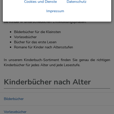
Cookies und Dienste
Datenschutz
Kinderbücher sind so vielfältig wie ihre jungen Leserinnen und
Impressum
Leser. Vom ersten Bilderbuch oder Vorlesebuch bis hin zu
spannenden Kinderromanen oder Sachbüchern für Kinder begleiten
sie Kinder in unterschiedlichen Entwicklungsphasen.
Bilderbücher für die Kleinsten
Vorlesebücher
Bücher für das erste Lesen
Romane für Kinder nach Altersstufen
In unserem Kinderbuch-Sortiment finden Sie genau die richtigen
Kinderbücher für jedes Alter und jede Lesestufe.
Kinderbücher nach Alter
Bilderbücher
Vorlesebücher