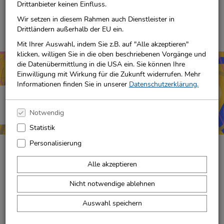
Drittanbieter keinen Einfluss.
für jedes Alter das passende Buch. Entdecken Sie unsere
Kinderbücher und finden Sie Geschichten zum Vorlesen,
Wir setzen in diesem Rahmen auch Dienstleister in
Selberlesen oder gemeinsamen Erleben.
Drittländern außerhalb der EU ein.
Mit Ihrer Auswahl, indem Sie z.B. auf "Alle akzeptieren"
klicken, willigen Sie in die oben beschriebenen Vorgänge und
die Datenübermittlung in die USA ein. Sie können Ihre
Einwilligung mit Wirkung für die Zukunft widerrufen. Mehr
Informationen finden Sie in unserer
Datenschutzerklärung.
Neuerscheinungen
Entdecken!
Notwendig
Statistik
Personalisierung
Alle akzeptieren
Nicht notwendige ablehnen
Passende Kinderbücher für
Auswahl speichern
jedes Alter