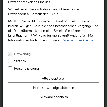
Drittanbieter keinen Einfluss.
Wir setzen in diesem Rahmen auch Dienstleister in
Drittländern außerhalb der EU ein.
Bequem bezahlen
Unsere Partner
Mit Ihrer Auswahl, indem Sie z.B. auf "Alle akzeptieren"
Zertifizierung durch
klicken, willigen Sie in die oben beschriebenen Vorgänge und
Trusted Shops
die Datenübermittlung in die USA ein. Sie können Ihre
100% sicher einkaufen!
Einwilligung mit Wirkung für die Zukunft widerrufen. Mehr
Finden Sie uns auch auf
Informationen finden Sie in unserer
Datenschutzerklärung.
Notwendig
Newsletter
Statistik
OK
Personalisierung
Ja, ich möchte per E-Mail durch den Newsletter regelmäßig über Produkte aus
Alle akzeptieren
dem Sortiment des Online-Shops, diesbezügliche Preisvorteile, exklusive
Aktionsgutscheine und Gewinnspiele sowie Tipps und Trends aus der Welt
Nicht notwendige ablehnen
von Büchern und Geschenken informiert werden. Der Newsletter wird in
Absprache mit Buchhandlung Rupprecht GmbH durch den Service-Partner
Libri GmbH versendet. Ich bin auch damit einverstanden, dass ein sog.
Auswahl speichern
Tracking von Link- und Öffnungsraten erfolgt. Diese Einwilligung kann
jederzeit widerrufen werden (nähere Informationen hierzu siehe
Datenschutzerklärung
).